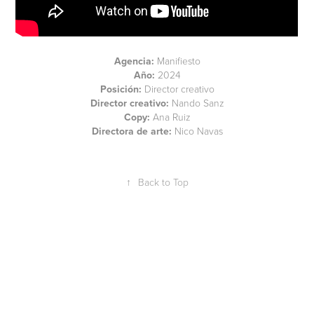
Agencia:
Manifiesto
Año:
2024​​​​​​​
Posición:
Director creativo
Director creativo:
Nando Sanz
Copy:
Ana Ruiz
Directora de arte:
Nico Navas
↑
Back to Top