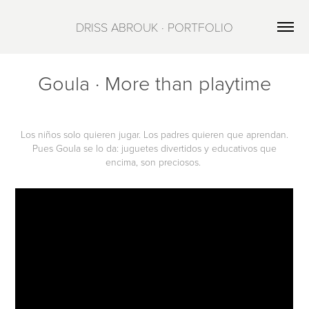
DRISS ABROUK · PORTFOLIO
Goula · More than playtime
Los niños solo quieren jugar. Los padres quieren que aprendan.
Pues Goula se lo da: juguetes divertidos y educativos que
encima, son preciosos.